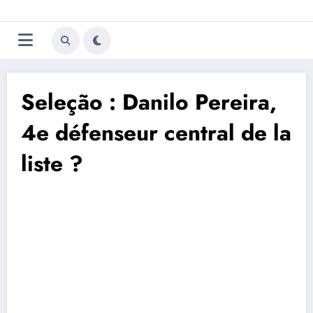
Aller
Trivela
L'actualité du football
au
contenu
portugais
Seleção : Danilo Pereira,
4e défenseur central de la
liste ?