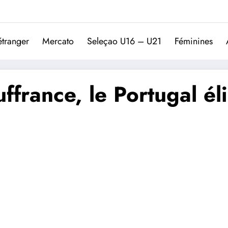
Trivela
L'actualité du football port
étranger
Mercato
Seleçao U16 – U21
Féminines
ffrance, le Portugal éli