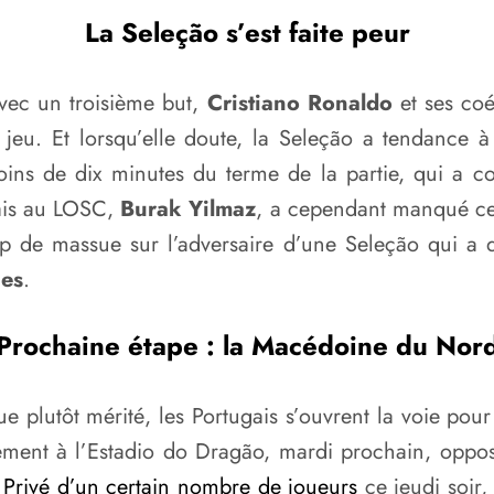
La Seleção s’est faite peur
vec un troisième but,
Cristiano Ronaldo
et ses coé
 jeu. Et lorsqu’elle doute, la Seleção a tendance 
oins de dix minutes du terme de la partie, qui a c
gais au LOSC,
Burak Yilmaz
, a cependant manqué cet
p de massue sur l’adversaire d’une Seleção qui a d
es
.
Prochaine étape : la Macédoine du Nor
e plutôt mérité, les Portugais s’ouvrent la voie pou
ement à l’Estadio do Dragão, mardi prochain, opp
.
Privé d’un certain nombre de joueurs
ce jeudi soir