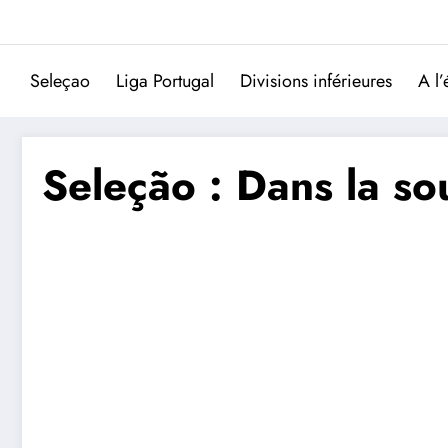
Aller
au
contenu
Seleçao
Liga Portugal
Divisions inférieures
A l’
Seleção : Dans la sou