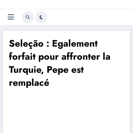
Aller
Trivela
L'actualité du football
au
contenu
portugais
Seleção : Egalement
forfait pour affronter la
Turquie, Pepe est
remplacé