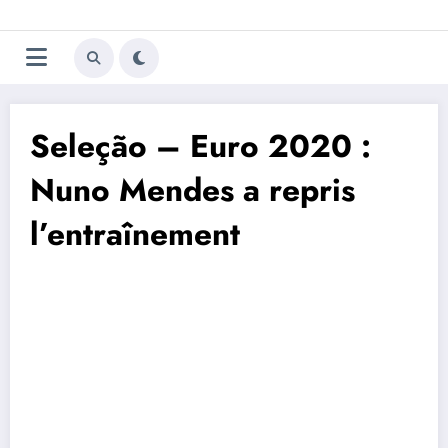
Aller
Trivela
L'actualité du football
au
contenu
portugais
Seleção – Euro 2020 :
Nuno Mendes a repris
l’entraînement