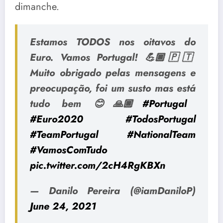
dimanche.
Estamos TODOS nos oitavos do
Euro. Vamos Portugal! 💪🏿🇵🇹
Muito obrigado pelas mensagens e
preocupação, foi um susto mas está
tudo bem 😊🙏🏿
#Portugal
#Euro2020
#TodosPortugal
#TeamPortugal
#NationalTeam
#VamosComTudo
pic.twitter.com/2cH4RgKBXn
— Danilo Pereira (@iamDaniloP)
June 24, 2021