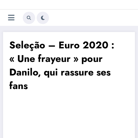
Aller
Trivela
L'actualité du football
au
contenu
portugais
Seleção – Euro 2020 :
« Une frayeur » pour
Danilo, qui rassure ses
fans