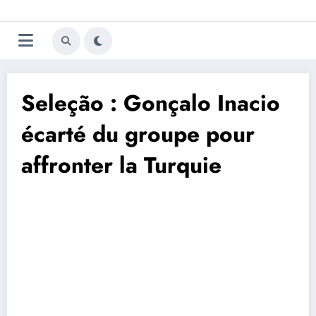
Aller
Trivela
L'actualité du football
au
contenu
portugais
Seleção : Gonçalo Inacio
écarté du groupe pour
affronter la Turquie