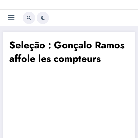
Aller
Trivela
L'actualité du football
au
contenu
portugais
Seleção : Gonçalo Ramos
affole les compteurs