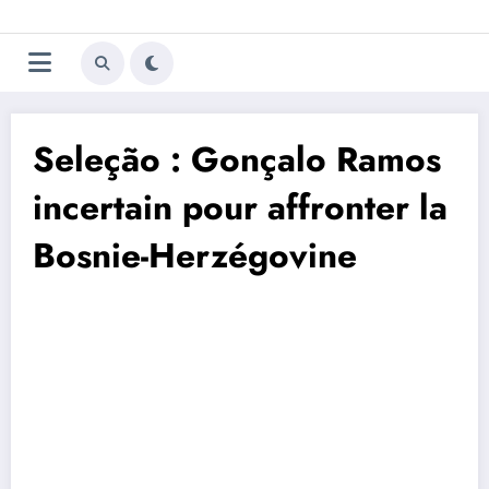
Aller
Trivela
L'actualité du football
au
contenu
portugais
Seleção : Gonçalo Ramos
incertain pour affronter la
Bosnie-Herzégovine