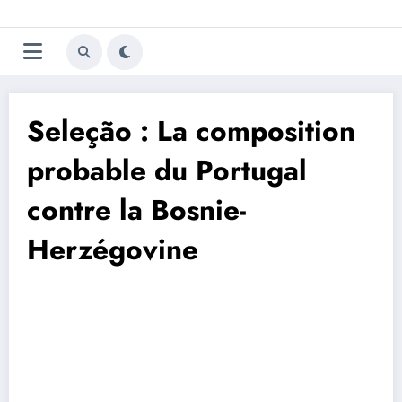
Aller
Trivela
L'actualité du football
au
contenu
portugais
Seleção : La composition
probable du Portugal
contre la Bosnie-
Herzégovine