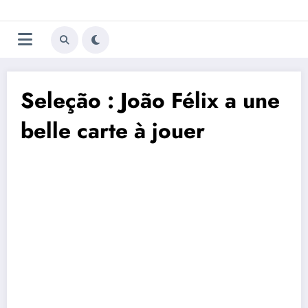
Aller
Trivela
L'actualité du football
au
contenu
portugais
Seleção : João Félix a une
belle carte à jouer