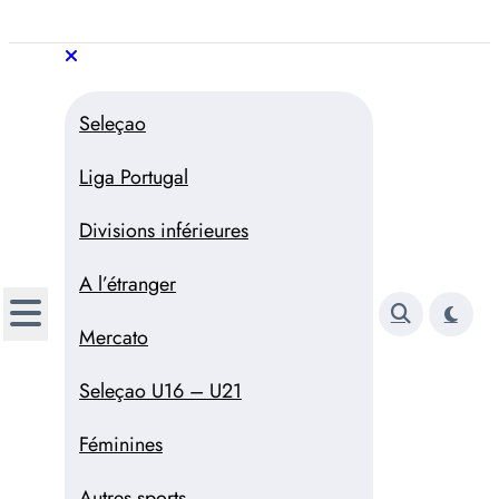
Aller
au
Trivela
L'actualité du football
contenu
portugais
Trivela
L'actualité du football portugais
Seleçao
Liga Portugal
Divisions inférieures
A l’étranger
Mercato
Seleçao U16 – U21
Féminines
Autres sports