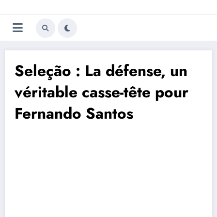
Aller
Trivela
L'actualité du football
au
contenu
portugais
Seleção : La défense, un
véritable casse-tête pour
Fernando Santos