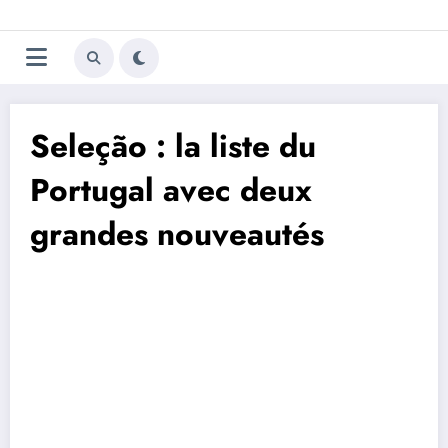
Aller
Trivela
L'actualité du football
au
contenu
portugais
Seleção : la liste du
Portugal avec deux
grandes nouveautés