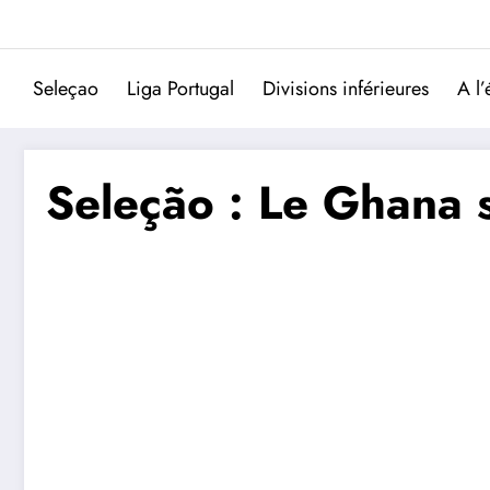
Aller
au
contenu
Seleçao
Liga Portugal
Divisions inférieures
A l’
Seleção : Le Ghana s