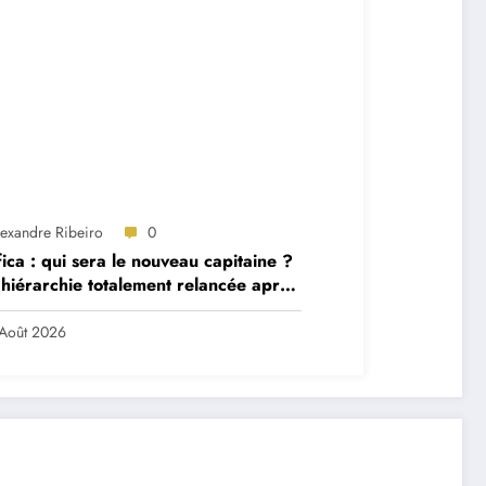
lexandre Ribeiro
0
ica : qui sera le nouveau capitaine ?
hiérarchie totalement relancée après
 départs majeurs
Août 2026