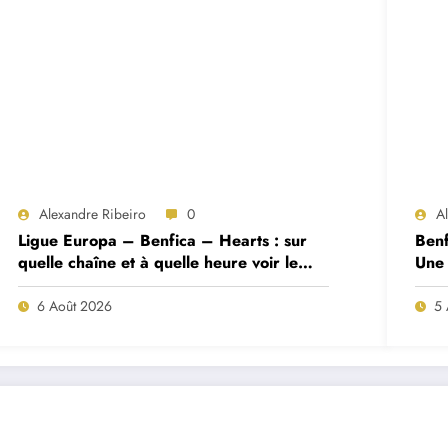
Alexandre Ribeiro
0
A
Ligue Europa – Benfica – Hearts : sur
Benf
quelle chaîne et à quelle heure voir le
Une 
match ?
deux
6 Août 2026
5 