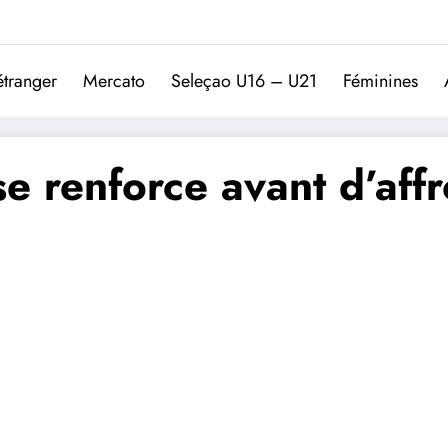
Trivela
L'actualité du football port
étranger
Mercato
Seleçao U16 – U21
Féminines
e renforce avant d’affr