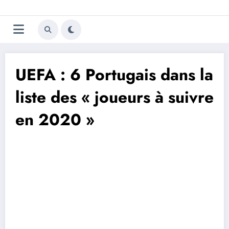
Aller
Trivela
L'actualité du football
au
contenu
portugais
UEFA : 6 Portugais dans la
liste des « joueurs à suivre
en 2020 »