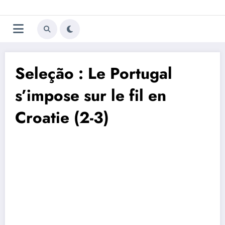
Aller
Trivela
L'actualité du football
au
contenu
portugais
Seleção : Le Portugal
s’impose sur le fil en
Croatie (2-3)