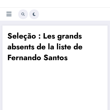
Aller
Trivela
L'actualité du football
au
contenu
portugais
Seleção : Les grands
absents de la liste de
Fernando Santos