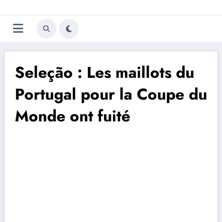
Aller
Trivela
L'actualité du football
au
contenu
portugais
Seleção : Les maillots du
Portugal pour la Coupe du
Monde ont fuité