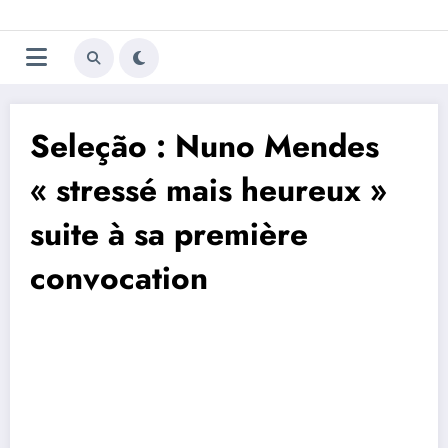
Aller
Trivela
L'actualité du football
au
contenu
portugais
Seleção : Nuno Mendes
« stressé mais heureux »
suite à sa première
convocation