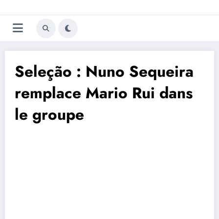
Aller
Trivela
L'actualité du football
au
contenu
portugais
Seleção : Nuno Sequeira
remplace Mario Rui dans
le groupe