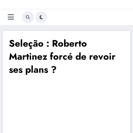
Aller
Trivela
L'actualité du football
au
contenu
portugais
Seleção : Roberto
Martinez forcé de revoir
ses plans ?