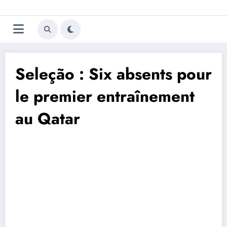
Aller
Trivela
L'actualité du football
au
contenu
portugais
Seleção : Six absents pour
le premier entraînement
au Qatar