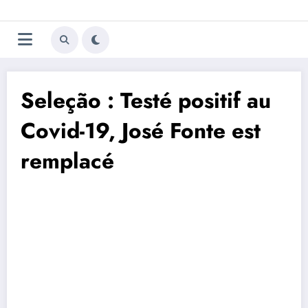
Aller
Trivela
L'actualité du football
au
contenu
portugais
Seleção : Testé positif au
Covid-19, José Fonte est
remplacé