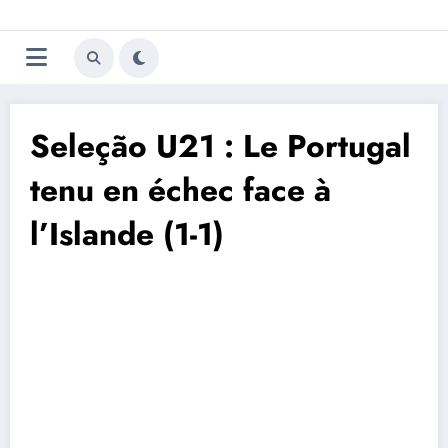
Aller
Trivela
L'actualité du football
au
contenu
portugais
Seleção U21 : Le Portugal
tenu en échec face à
l’Islande (1-1)