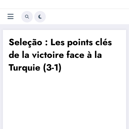
Aller
Trivela
L'actualité du football
au
contenu
portugais
Seleção : Les points clés
de la victoire face à la
Turquie (3-1)