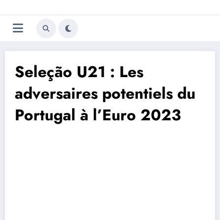
Aller
Trivela
L'actualité du football
au
contenu
portugais
Seleção U21 : Les
adversaires potentiels du
Portugal à l’Euro 2023