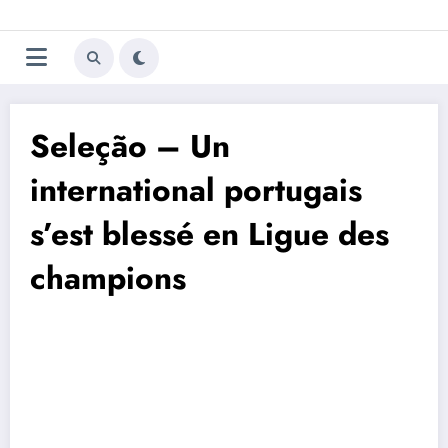
Aller
Trivela
L'actualité du football
au
contenu
portugais
Seleção – Un
international portugais
s’est blessé en Ligue des
champions