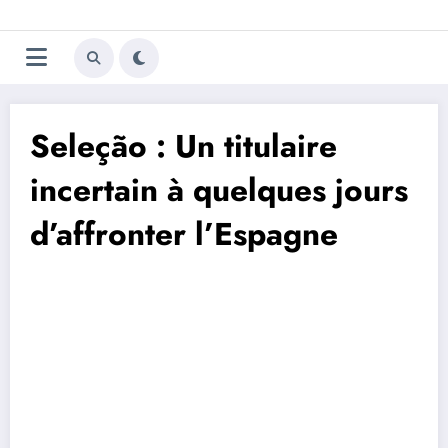
Aller
Trivela
L'actualité du football
au
contenu
portugais
Seleção : Un titulaire
incertain à quelques jours
d’affronter l’Espagne