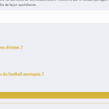
édia de façon quotidienne.
me division ?
n du football portugais ?