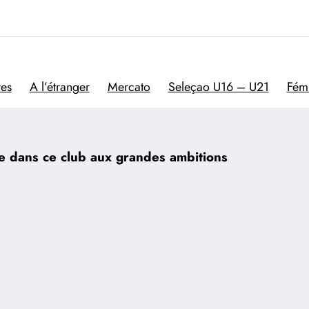
Trivela
L'actualité du football por
res
A l’étranger
Mercato
Seleçao U16 – U21
Fém
e dans ce club aux grandes ambitions