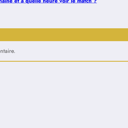
aîne et à quelle heure voir le match ?
taire.