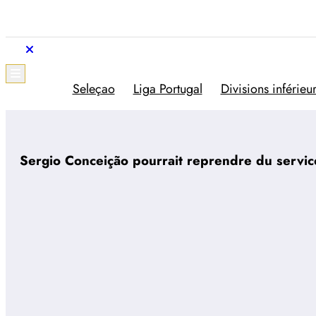
Aller
au
contenu
Trivela
L'actualité du football portugais
Seleçao
Liga Portugal
Divisions inférieu
Sergio Conceição pourrait reprendre du servic