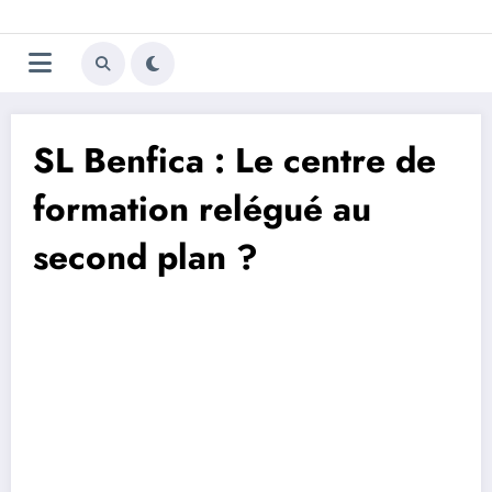
Aller
Trivela
L'actualité du football
au
contenu
portugais
SL Benfica : Le centre de
formation relégué au
second plan ?