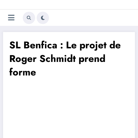
Aller
Trivela
L'actualité du football
au
contenu
portugais
SL Benfica : Le projet de
Roger Schmidt prend
forme