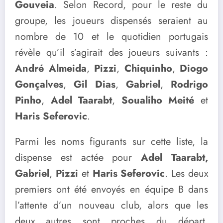
Gouveia
. Selon Record, pour le reste du
groupe, les joueurs dispensés seraient au
nombre de 10 et le quotidien portugais
révèle qu’il s’agirait des joueurs suivants :
André Almeida
,
Pizzi
,
Chiquinho
,
Diogo
Gonçalves
,
Gil Dias
,
Gabriel
,
Rodrigo
Pinho
,
Adel Taarabt
,
Soualiho Meité
et
Haris Seferovic
.
Parmi les noms figurants sur cette liste, la
dispense est actée pour
Adel Taarabt,
Gabriel
,
Pizzi
et
Haris Seferovic
. Les deux
premiers ont été envoyés en équipe B dans
l’attente d’un nouveau club, alors que les
deux autres sont proches du départ.