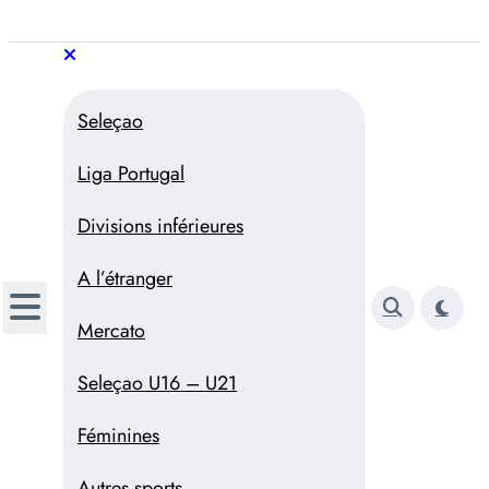
Aller
au
Trivela
L'actualité du football
contenu
portugais
Trivela
L'actualité du football portugais
Seleçao
Liga Portugal
Divisions inférieures
A l’étranger
Mercato
Seleçao U16 – U21
Féminines
Autres sports