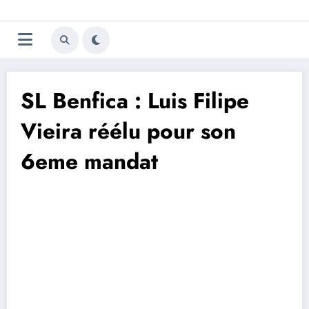
Aller
Trivela
L'actualité du football
au
contenu
portugais
SL Benfica : Luis Filipe
Vieira réélu pour son
6eme mandat