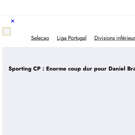
Aller
au
contenu
Trivela
L'actualité du football portugais
Seleçao
Liga Portugal
Divisions inférieu
Sporting CP : Enorme coup dur pour Daniel Br