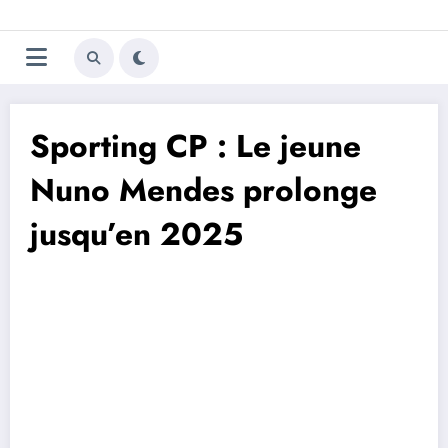
Aller
Trivela
L'actualité du football
au
contenu
portugais
Sporting CP : Le jeune
Nuno Mendes prolonge
jusqu’en 2025