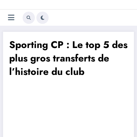
Aller
Trivela
L'actualité du football
au
contenu
portugais
Sporting CP : Le top 5 des
plus gros transferts de
l’histoire du club