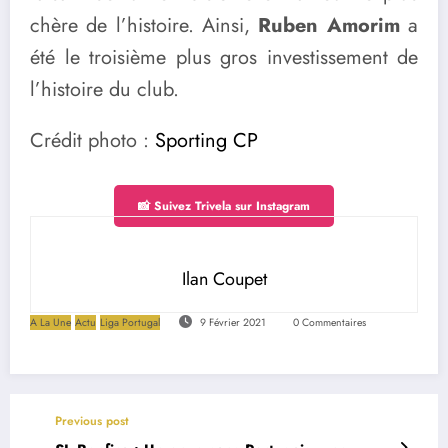
chère de l’histoire. Ainsi,
Ruben Amorim
a
été le troisième plus gros investissement de
l’histoire du club.
Crédit photo :
Sporting CP
📸 Suivez Trivela sur Instagram
Ilan Coupet
A La Une
Actu
Liga Portugal
9 Février 2021
0 Commentaires
Previous post