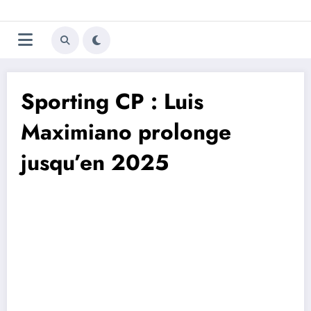
Aller
Trivela
L'actualité du football
au
contenu
portugais
Sporting CP : Luis
Maximiano prolonge
jusqu’en 2025