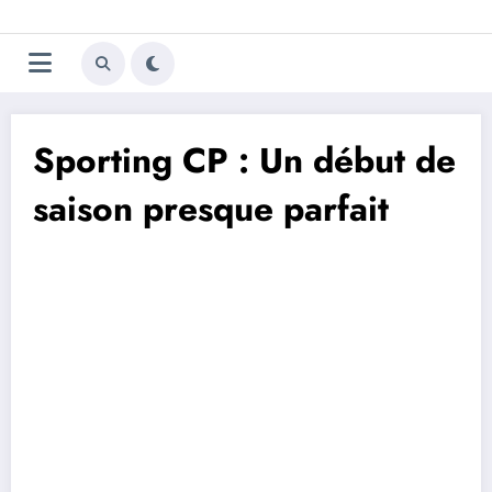
Aller
Trivela
L'actualité du football
au
contenu
portugais
Sporting CP : Un début de
saison presque parfait