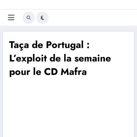
Aller
Trivela
L'actualité du football
au
contenu
portugais
Taça de Portugal :
L’exploit de la semaine
pour le CD Mafra