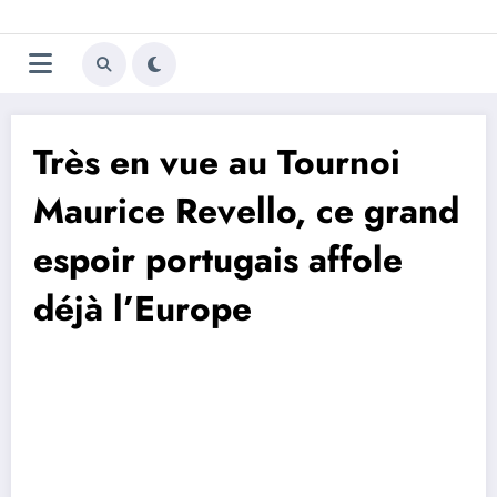
Aller
Trivela
L'actualité du football
au
contenu
portugais
Très en vue au Tournoi
Maurice Revello, ce grand
espoir portugais affole
déjà l’Europe