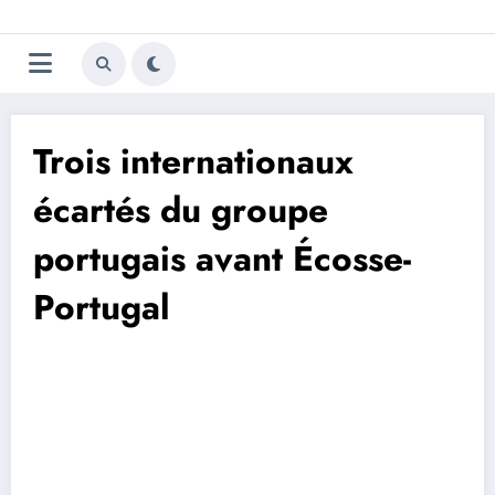
Aller
Trivela
L'actualité du football
au
contenu
portugais
Trois internationaux
écartés du groupe
portugais avant Écosse-
Portugal