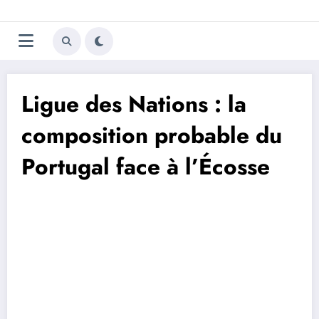
Aller
Trivela
L'actualité du football
au
contenu
portugais
Ligue des Nations : la
composition probable du
Portugal face à l’Écosse