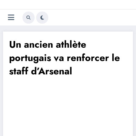
Aller
Trivela
L'actualité du football
au
contenu
portugais
Un ancien athlète
portugais va renforcer le
staff d’Arsenal