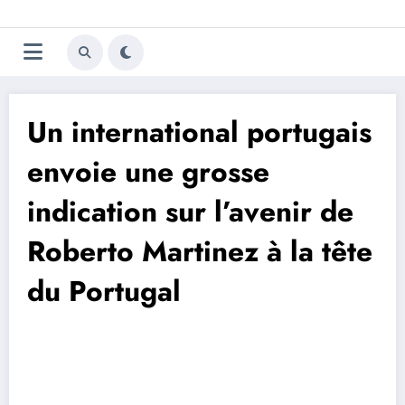
Aller
Trivela
L'actualité du football
au
contenu
portugais
Un international portugais
envoie une grosse
indication sur l’avenir de
Roberto Martinez à la tête
du Portugal