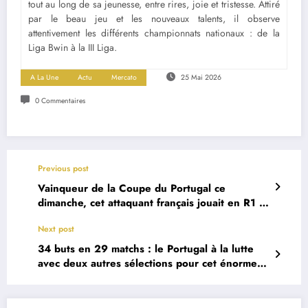
tout au long de sa jeunesse, entre rires, joie et tristesse. Attiré
par le beau jeu et les nouveaux talents, il observe
attentivement les différents championnats nationaux : de la
Liga Bwin à la III Liga.
A La Une
Actu
Mercato
25 Mai 2026
0 Commentaires
Previous post
Vainqueur de la Coupe du Portugal ce
dimanche, cet attaquant français jouait en R1 il
y a à peine 4 ans
Next post
34 buts en 29 matchs : le Portugal à la lutte
avec deux autres sélections pour cet énorme
talent du FC Porto