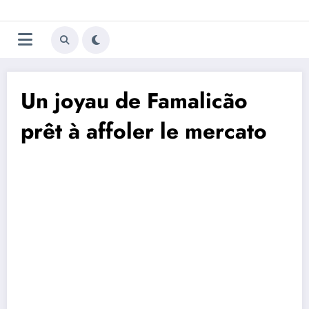
Aller
Trivela
L'actualité du football
au
contenu
portugais
Un joyau de Famalicão
prêt à affoler le mercato