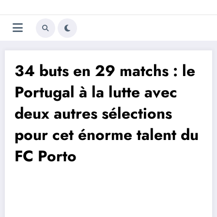
Aller
Trivela
L'actualité du football
au
contenu
portugais
34 buts en 29 matchs : le
Portugal à la lutte avec
deux autres sélections
pour cet énorme talent du
FC Porto