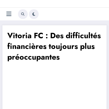
Aller
Trivela
L'actualité du football
au
contenu
portugais
Vitoria FC : Des difficultés
financières toujours plus
préoccupantes