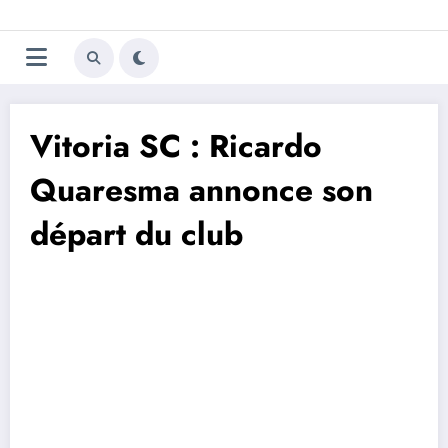
Aller
Trivela
L'actualité du football
au
contenu
portugais
Vitoria SC : Ricardo
Quaresma annonce son
départ du club