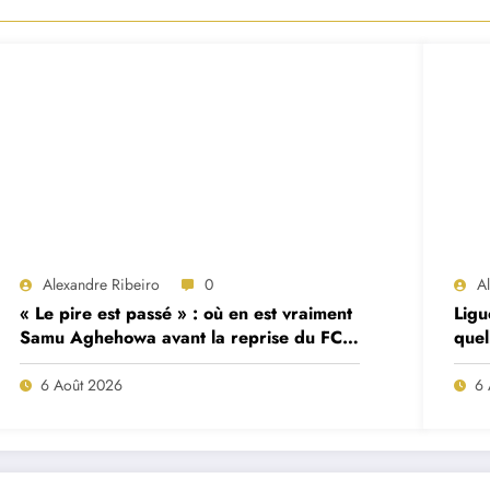
Alexandre Ribeiro
0
A
« Le pire est passé » : où en est vraiment
Ligu
Samu Aghehowa avant la reprise du FC
quel
Porto ?
mat
6 Août 2026
6 