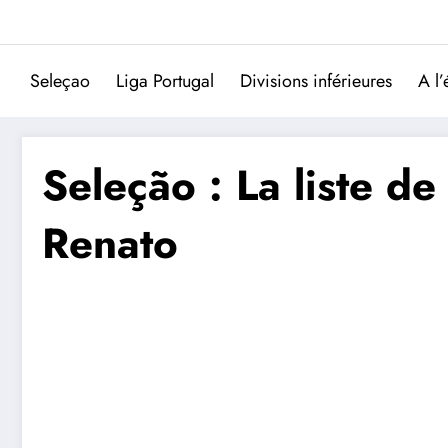
Aller
au
contenu
Seleçao
Liga Portugal
Divisions inférieures
A l’
Seleção : La liste d
Renato