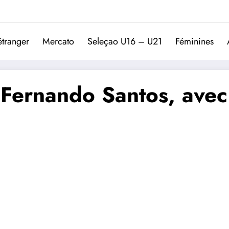
Trivela
L'actualité du football port
étranger
Mercato
Seleçao U16 – U21
Féminines
e Fernando Santos, avec