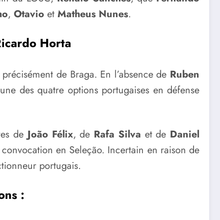
ho
,
Otavio
et
Matheus Nunes
.
Ricardo Horta
s précisément de Braga. En l’absence de
Ruben
’une des quatre options portugaises en défense
ures de
João Félix
, de
Rafa Silva
et de
Daniel
e convocation en Seleção. Incertain en raison de
ctionneur portugais.
ons :