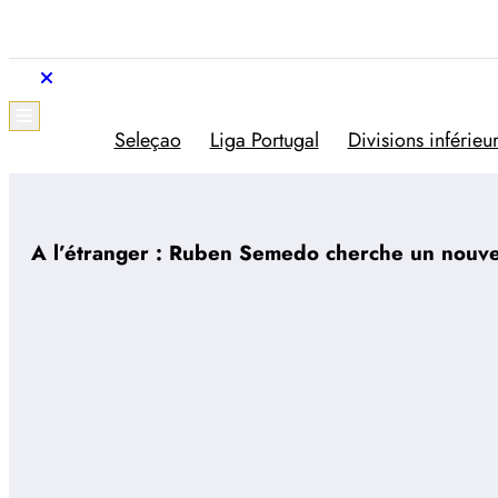
Aller
au
contenu
Trivela
L'actualité du football portugais
Seleçao
Liga Portugal
Divisions inférieu
A l’étranger : Ruben Semedo cherche un nouv