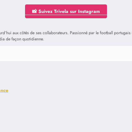
📸 Suivez Trivela sur Instagram
jourd’hui aux côtés de ses collaborateurs. Passionné par le football portuga
édia de façon quotidienne.
ance